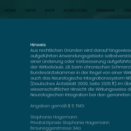
HOME
NEWS
SHOP
AUSBILDUNG
SEMINARE
ÜB
Hinweis
Aus rechtlichen Gründen wird darauf hingewies
aufgeführten Anwendungsgebiete selbstverstän
einer Linderung oder Verbesserung aufgeführter
der Wirbelsäule, z.B. beim chronischen Schmerz
Bundesärztekammer in der Regel von einer Wi
auch das Neurologische Integrationssystem NIS na
(Deutsches Ärzteblatt 2009, Seite 2325 ff.). Im Üb
wissenschaftlicher Hinsicht die Wirkungsweise
Neurologischen Integration bei den genannten 
Angaben gemäß § 5 TMG:
Stephanie Hagemann
Privatarztpraxis Stephanie Hagemann
Brauneggerstrasse 34a