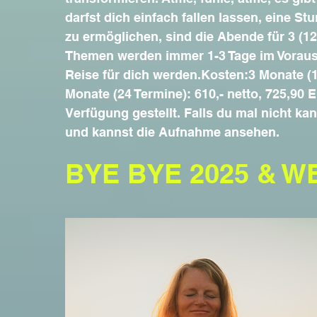
darfst dich einfach fallen lassen, eine St
zu ermöglichen, sind die Abende für 3 (
Themen werden immer 1-3 Tage im Voraus
Reise für dich werden.​​Kosten:3 Monate (1
Monate (24 Termine): 610,- netto, 725,90 E
Verfügung gestellt. Falls du mal nicht ka
und kannst die Aufnahme ansehen.​​​
BYE BYE 2025 & W