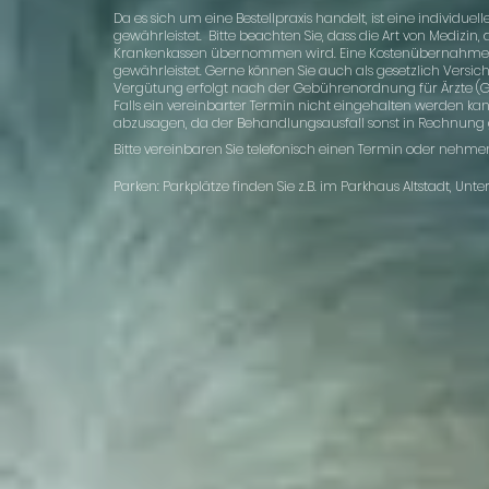
Da es sich um eine Bestellpraxis handelt, ist eine individ
gewährleistet. Bitte beachten Sie, dass die Art von Medizin,
Krankenkassen übernommen wird. Eine Kostenübernahme dur
gewährleistet. Gerne können Sie auch als gesetzlich Versi
Vergütung erfolgt nach der Gebührenordnung für Ärzte (G
Falls ein vereinbarter Termin nicht eingehalten werden kann
abzusagen, da der Behandlungsausfall sonst in Rechnung 
Bitte vereinbaren Sie telefonisch einen Termin oder nehmen 
Parken: Parkplätze finden Sie z.B. im Parkhaus Altstadt, Unt