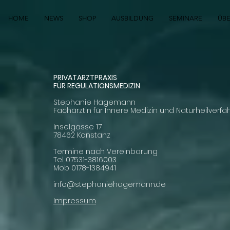
HOME
NEWS
SHOP
AUSBILDUNG
SEMINARE
ÜB
PRIVATARZTPRAXIS
FÜR REGULATIONSMEDIZIN
Stephanie Hagemann
Fachärztin für Innere Medizin und Naturheilverfa
Inselgasse 17
78462 Konstanz
Termine nach Vereinbarung
Tel 07531-3816003
Mob 0178-1384941
info@stephaniehagemann.de
Impressum